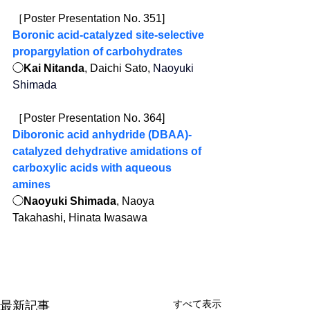
［Poster Presentation No. 351]
Boronic acid-catalyzed site-selective 
propargylation of carbohydrates
◯
Kai Nitanda
, Daichi Sato, 
Naoyuki 
Shimada
［Poster Presentation No. 364]
Diboronic acid anhydride (DBAA)-
catalyzed dehydrative amidations of 
carboxylic acids with aqueous 
amines
◯
Naoyuki Shimada
, Naoya 
Takahashi, Hinata Iwasawa
すべて表示
最新記事