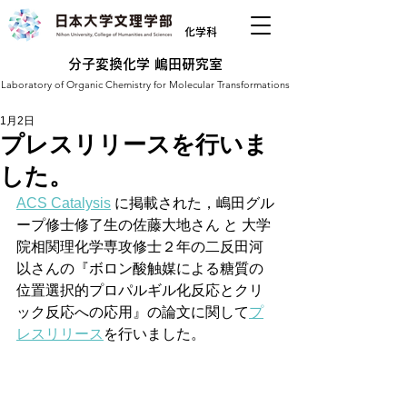
化学科
分子変換化学 嶋田研究室
Laboratory of Organic Chemistry for Molecular Transformations
1月2日
プレスリリースを行いま
した。
ACS Catalysis
 に掲載された，嶋田グル
ープ修士修了生の佐藤大地さん と 大学
院相関理化学専攻修士２年の二反田河
以さんの『ボロン酸触媒による糖質の
位置選択的プロパルギル化反応とクリ
ック反応への応用』の論文に関して
プ
レスリリース
を行いました。