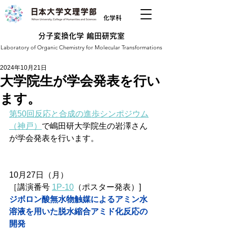
化学科
分子変換化学 嶋田研究室
Laboratory of Organic Chemistry for Molecular Transformations
2024年10月21日
大学院生が学会発表を行い
ます。
第50回反応と合成の進歩シンポジウム
（神戸）
で嶋田研大学院生の岩澤さん
が学会発表を行います。
10月27日（月）
［講演番号 
1P-10
（ポスター発表）]
ジボロン酸無水物触媒によるアミン水
溶液を用いた脱水縮合アミド化反応の
開発