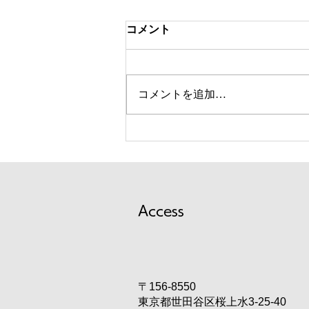
祝 大学院生が国際学会で優秀
コメント
発表賞を受賞しました！
嶋田研の修士２年の藤井 悠太さ
んが，2026年7月1日〜3日に開催
コメントを追加…
された，The 5th International
Symposium on Process
Chemistry (ISPC2026)で学生優秀
発表賞（Chem. Lett. 賞）を受賞
しました！おめでとうございま
す！ The 5th International
Symposium on Process
Access
Chemistry Stud
〒156-8550
東京都世田谷区桜上水3-25-40