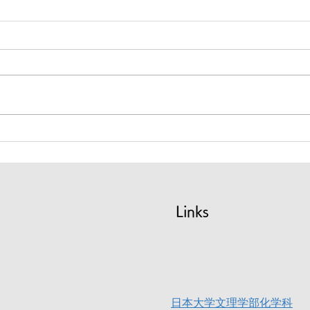
大学院生が国際シンポジウム
学会
で研究成果発表を行いまし
す。
た。
The 5th International Symposium
第9
on Process Chemistry
部シ
(ISPC2026) で嶋田研の大学院生
の研
が研究成果を発表しました。 7月
日（土
2日（水） ［講演番号 1P-76S]
発表
Dehydrative Amidation of
の共
Aromatic Carboxylic Acids with
Koe
Amines Catalyzed by Carbazole-
応の
Based
一，嶋
Links
25（
ラジ
の位
化反
日本大学文理学部化学科