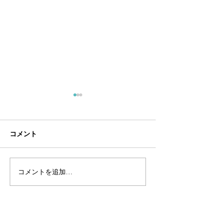
大学院生が国際シンポジ
学会で研究成果
ウムで研究成果発表を行
ます。
いました。
The 5th International
第90回有機合成
コメント
Symposium on Process
支部シンポジウム
Chemistry (ISPC2026) で嶋田
嶋田研の研究成果
研の大学院生が研究成果を発
す。 5月16日（土
コメントを追加…
表しました。 7月2日（水）
号 A-24（口頭発表
［講演番号 1P-76S]
酸触媒/ルイス塩
Dehydrative Amidation of
による糖質のKoenig
Aromatic Carboxylic Acids
型グリコシル化反