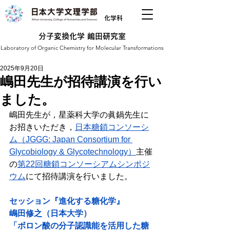
化学科
分子変換化学 嶋田研究室
Laboratory of Organic Chemistry for Molecular Transformations
2025年9月20日
嶋田先生が招待講演を行い
ました。
嶋田先生が，星薬科大学の眞鍋先生に
お招きいただき，
日本糖鎖コンソーシ
ム
（JGGG: Japan Consortium for 
Glycobiology & Glycotechnology）
主催
の
第22回糖鎖コンソーシアムシンポジ
ウム
にて招待講演を行いました。
セッション『進化する糖化学』
嶋田修之（日本大学）
「ボロン酸の分子認識能を活用した糖