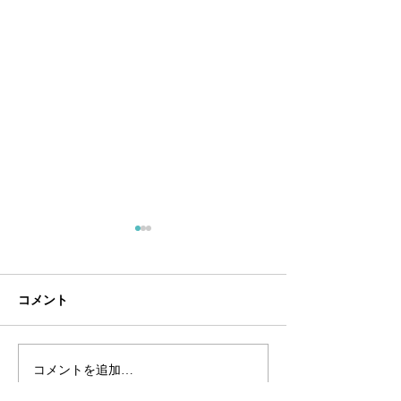
大学院生が国際シンポジ
学会で研究成果
ウムで研究成果発表を行
ます。
いました。
The 5th International
第90回有機合成
コメント
Symposium on Process
支部シンポジウム
Chemistry (ISPC2026) で嶋田
嶋田研の研究成果
研の大学院生が研究成果を発
す。 5月16日（土
コメントを追加…
表しました。 7月2日（水）
号 A-24（口頭発表