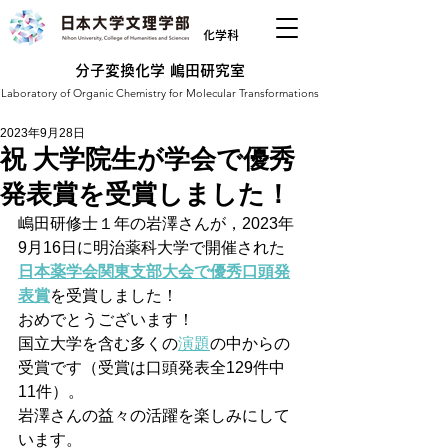
化学科
分子変換化学 嶋田研究室
Laboratory of Organic Chemistry for Molecular Transformations
2023年9月28日
祝 大学院生が学会で優秀
発表賞を受賞しました！
嶋田研修士１年の岩澤さんが，2023年
9月16日に明治薬科大学で開催された
日本薬学会関東支部大会で優秀口頭発
表賞
を受賞しました！
おめでとうございます！
国立大学を含む多くの
演題
の中からの
受賞です（受賞は口頭発表全129件中
11件）。
岩澤さんの益々の活躍を楽しみにして
います。