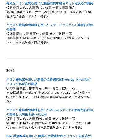
特異なアミン基質を用いた触媒的脱水縮合アミド化反応の開発
◯高橋 那央也，大瀬 尚希，牧野 一石，嶋田 修之
第38回有機合成セミナー（2022年9月29日・福岡八幡・有機
合成化学協会・ポスター発表）
ジボロン酸無水物触媒を用いたジケトピペラジンの簡便合成法
の開発
◯篠田 開人，腰塚 正佳，嶋田 修之，牧野 一石
日本薬学会第142年会（2022年3月28日・名古屋（オンライ
ン）・日本薬学会・口頭発表）
2021
ボロン酸触媒を用いた糖質の位置選択的Koenigs–Knorr型グ
リコシル化反応の開発
◯高橋 那央也，杉本 智哉，嶋田 修之，牧野 一石
第45回反応と合成の進歩シンポジウム（2021年10月4日・札
幌（オンライン）・日本薬学会化学系薬学部会・ポスター発
表）
ジボロン酸無水物触媒を用いたWeinrebアミドの触媒的合成法
の開発と天然物合成への応用
◯高橋 那央也，大瀬 尚希，嶋田 修之，牧野 一石
第63回天然有機化合物討論会（2021年9月16日・大阪・日本
化学会・日本薬学会・日本農芸化学会・ポスター発表）
B/Pd共触媒系を用いた糖質の位置選択的グリコシル化反応の