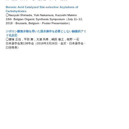
Boronic Acid Catalyzed Site-selective Acylations of
Carbohydrates
◯Naoyuki Shimada, Yuki Nakamura, Kazuishi Makino
16th Belgian Organic Synthesis Symposium（July 11–12,
2018・Brussels, Belgium・Poster Presentation）
ジボロン酸無水物を用いた脱水操作を必要としない触媒的アミ
ド化反応
◯腰塚 正佳，平田 舞，大瀬 尚希，嶋田 修之，牧野 一石
日本薬学会第138年会（2018年3月26日・金沢・日本薬学会・
口頭発表）
有機ボロン酸触媒と遷移金属錯体を併用した無保護糖の位置選
択的グリコシル化反応
◯中村 優生，若槻 誠，嶋田 修之，牧野 一石
日本薬学会第138年会（2018年3月26日・金沢・日本薬学会・
口頭発表）
優秀口頭発表賞
2017
ボロン酸/パラジウム協働触媒系を用いた無保護糖の位置およ
び立体選択的グリコシル化反応
◯嶋田 修之，牧野 一石
第39回白金シンポジウム（2017年12月19日・白金・北里大学
薬学部・ポスター発表）
ボロン酸触媒を用いた無保護糖の位置選択的アシル化反応
◯中村 優生，落合 貴之，嶋田 修之，牧野 一石