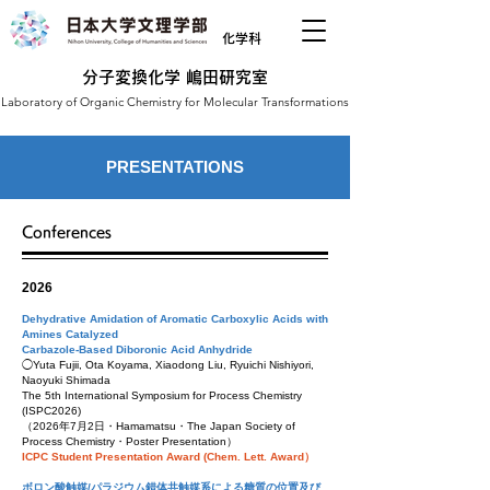
化学科
分子変換化学 嶋田研究室
Laboratory of Organic Chemistry for Molecular Transformations
PRESENTATIONS
Conferences
2026
Dehydrative Amidation of Aromatic Carboxylic Acids with
Amines Catalyzed
Carbazole-Based Diboronic Acid Anhydride
◯Yuta Fujii, Ota Koyama, Xiaodong Liu, Ryuichi Nishiyori,
Naoyuki Shimada
The 5th International Symposium for Process Chemistry
(ISPC2026)
（2026
年7
月2
日・Hamamatsu
・The Japan Society of
Process Chemistry
・Poster Presentation
）
ICPC Student Presentation Award (Chem. Lett. Award）
ボロン酸触媒/パラジウム錯体共触媒系による糖質の位置及び