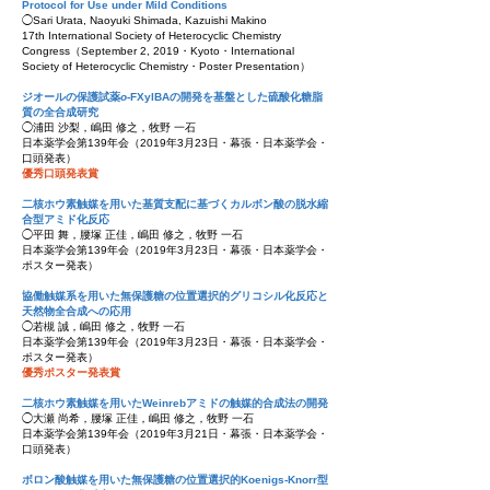
Protocol for Use under Mild Conditions
◯Sari Urata, Naoyuki Shimada, Kazuishi Makino
17th International Society of Heterocyclic Chemistry
Congress（September 2, 2019・Kyoto・International
Society of Heterocyclic Chemistry・Poster Presentation）
ジオールの保護試薬
o
-FXylBAの開発を基盤とした硫酸化糖脂
質の全合成研究
◯浦田 沙梨，嶋田 修之，牧野 一石
日本薬学会第139年会（2019年3月23日・幕張・日本薬学会・
口頭発表）
優秀口頭発表賞
二核ホウ素触媒を用いた基質支配に基づくカルボン酸の脱水縮
合型アミド化反応
◯平田 舞，腰塚 正佳，嶋田 修之，牧野 一石
日本薬学会第139年会（2019年3月23日・幕張・日本薬学会・
ポスター発表）
協働触媒系を用いた無保護糖の位置選択的グリコシル化反応と
天然物全合成への応用
◯若槻 誠，嶋田 修之，牧野 一石
日本薬学会第139年会（2019年3月23日・幕張・日本薬学会・
ポスター発表）
優秀ポスター発表賞
二核ホウ素触媒を用いたWeinrebアミドの触媒的合成法の開発
◯大瀬 尚希，腰塚 正佳，嶋田 修之，牧野 一石
日本薬学会第139年会（2019年3月21日・幕張・日本薬学会・
口頭発表）
ボロン酸触媒を用いた無保護糖の位置選択的Koenigs-Knorr型