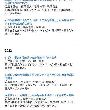
ンの迅速合成と応用
◯腰塚 正佳 ，篠田 開人，牧野 一石，嶋田 修之
日本薬学会第143年会（2023年3月26日・札幌・日本薬学会・
ポスター発表）
ボロン酸触媒によるアミノ酸エステルを基質とした触媒的ペプ
チド結合形成反応の開発
◯高橋 那央也，髙橋 愛梨，嶋田 修之
日本化学会第103
​春季
年会（2023年3月23日・野田・日本化学
会・口頭発表）
2022
ジボロン酸無水物を用いた触媒的ペプチド合成
◯腰塚 正佳，牧野 一石，嶋田 修之
第12回北里化学シンポジウム（2022年12月3日・相模原・北
里大学・口頭発表）
ジボロン酸無水物触媒を用いたジケトピペラジンの簡便合成法
の開発
◯篠田 開人，腰塚 正佳，牧野 一石，嶋田 修之
第12回北里化学シンポジウム
（2022年12
月3
日・相模原
・北
里大学・ポスター発表）
水溶性アミンを基質とした触媒的脱水縮合アミド化反応の開発
◯高橋 那央也，牧野 一石，嶋田 修之
第48回反応と合成の進歩シンポジウム（2022年11月28日・千
葉・日本薬学会化学系薬学部会・ポスター発表）