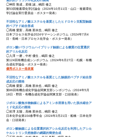
選択的グリコシル化反応の開発
◯神田 敦成，若槻 誠，嶋田 修之
第53回複素環化学討論会（2024年10月11日・山口・複素環化
学討論会実行委員会・ポスター発表）
不活性なアミノ酸エステルを基質としたヒドロキシ支配型触媒
的ペプチド結合形成
◯髙橋 愛梨，高橋 那央也，嶋田 修之
日本プロセス化学会2024サマーシンポジウム（2024年7月4
日・長崎・日本プロセス化学会・ポスター
発表）
ボロン酸/パラジウムハイブリッド触媒による糖質の位置選択
的アリル化反応
◯入澤 一
磨
，中村 優生
，嶋田 修之
第124回有機合成シンポジウム（2024年6月27日・札幌・有機
合成化学協会・ポスター発表）
優秀ポスター発表賞
不活性なアミノ酸エステルを基質とした触媒的ペプチド結合形
成反応の開発
◯髙橋 愛梨，高橋 那央也，嶋田 修之
第86回有機合成化学協会関東支部シンポジウム（2024年5月
18日・野田・有機合成化学協会関東支部・口頭
発表）
ジボロン酸無水物触媒によるアミン水溶液を用いた脱水縮合ア
ミド化反応の開発
◯岩澤 太陽，高橋 那央也，嶋田 修之
日本化学会第104春季年会（2024年3月21日・船橋・日本化学
会・口頭発表）
ボロン酸触媒による位置選択的アシル化反応を利用したアシル
ケルシトリン天然物群の網羅的簡便合成