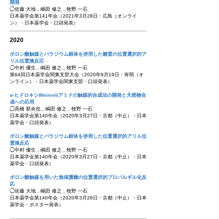
開発
◯佐藤 大地，嶋田 修之，牧野 一石
日本薬学会第141年会（2021年3月28日・広島（オンライ
ン）・日本薬学会・口頭発表）
2020
ボロン酸触媒とパラジウム錯体を併用した糖質の位置選択的ア
リル位置換反応
◯中村 優生，嶋田 修之，牧野 一石
第64回日本薬学会関東支部大会（2020年9月19日・有明（オ
ンライン）・日本薬学会関東支部・口頭発表）
α-ヒドロキシWeinrebアミドの触媒的合成法の開発と天然物合
成への応用
◯高橋 那央也，嶋田 修之，牧野 一石
日本薬学会第140年会（2020年3月27日・京都（中止）・日本
薬学会・口頭発表）
ボロン酸触媒とパラジウム錯体を併用した位置選択的アリル位
置換反応
◯中村 優生，嶋田 修之，牧野 一石
日本薬学会第140年会（2020年3月27日・京都（中止）・日本
薬学会・口頭発表）
ボロン酸触媒を用いた無保護糖の位置選択的プロパルギル化反
応
◯佐藤 大地，嶋田 修之，牧野 一石
日本薬学会第140年会（2020年3月26日・京都（中止）・日本
薬学会・ポスター発表）