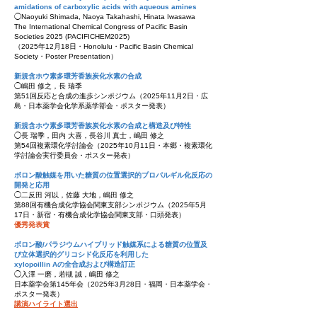
amidations of carboxylic acids with aqueous amines
◯Naoyuki Shimada, Naoya Takahashi, Hinata Iwasawa
The International Chemical Congress of Pacific Basin
Societies 2025 (PACIFICHEM2025)
（2025
年12
月18
日・Honolulu
・Pacific Basin Chemical
Society
・Poster Presentation
）
新規含ホウ素多環芳香族炭化水素の合成
◯嶋田 修之，長 瑞季
第51回反応と合成の進歩シンポジウム
（2025
年11
月2
日・広
島
・日本薬学会化学系薬学部会
・ポスター
発表）
新規含ホウ素多環芳香族炭化水素の合成と構造及び特性
◯長 瑞季，田内 大喜，長谷川 真士，嶋田 修之
第54回複素環化学討論会
（2025
年10
月11
日・本郷
・複素環化
学討論会実行委員会
・ポスター
発表）
ボロン酸触媒を用いた糖質の位置選択的プロパルギル化反応の
開発と応用
◯二反田 河以，佐藤 大地，嶋田 修之
第88回有機合成化学協会関東支部シンポジウム
（2025
年5
月
17
日・新宿
・有機合成化学協会関東支部
・口頭
発表）
​優秀発表賞
ボロン酸/パラジウムハイブリッド触媒系による糖質の位置及
び立体選択的グリコシド化反応を利用した
xylopoillin Aの全合成および構造訂正
◯入澤 一磨，若槻 誠，嶋田 修之
日本薬
学会
第145年会
（2025
年3
月28
日・福岡
・日本薬学会
・
ポスター
発表）
​講演ハイライト選出