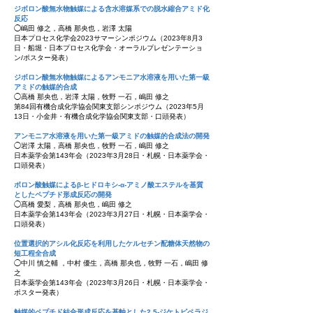
ジボロン酸無水物触媒による含水溶媒系での脱水縮合アミド化
反応
◯嶋田 修之，高橋 那央也，岩澤 太陽
日本プロセス化学会2023サマーシンポジウム（2023年8月3
日・船堀・日本プロセス化学会・オーラルプレゼンテーショ
ン/ポスター発表
）
ジボロン酸無水物触媒によるアンモニア水溶液を用いた第一級
アミドの触媒的合成
◯高橋 那央也，岩澤 太陽，牧野 一石，嶋田 修之
第84回有機合成化学協会関東支部シンポジウム（2023年5月
13日・小金井・有機合成化学協会関東支部・口頭
発表）
アンモニア水溶液を用いた第一級アミドの触媒的合成法の開発
◯岩澤 太陽，高橋 那央也，牧野 一石，嶋田 修之
日本薬学会第143年会（2023年3月28日・札幌・日本薬学会・
口頭
発表）
ボロン酸触媒によるβ-ヒドロキシ-α-アミノ酸エステルを基質
としたペプチド形成反応の開発
◯髙橋
愛梨，高橋 那央也，嶋田 修之
日本薬学会第143年会（2023年3月27日・札幌・日本薬学会・
口頭
発表）
位置選択的アシル化反応を利用したケルセチン配糖体天然物の
短工程全合成
◯中川 慎之輔 ，中村 優生，高橋 那央也，牧野 一石，嶋田 修
之
日本薬学会第143年会（2023年3月26日・札幌・日本薬学会・
ポスター発表）
触媒的ペプチド結合形成反応を基軸とした2,5-ジケトピペラジ