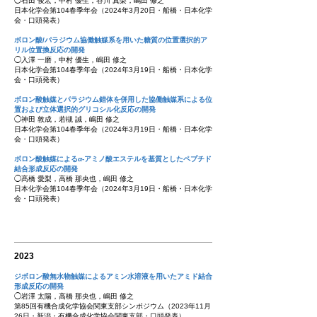
◯石田 俊宏，中村 優生，谷川 真梨，嶋田 修之
日本化学会
第104春季年会
（2024
年3
月20
日・船橋
・日本化学
会・口頭発表）
ボロン酸/パラジウム協働触媒系を用いた糖質の位置選択的ア
リル位置換反応の開発
◯入澤 一磨，中村 優生，嶋田 修之
日本化学会
第104春季年会
（2024
年3
月19
日・船橋
・日本化学
会・口頭発表）
ボロン酸触媒とパラジウム錯体を併用した協働触媒系による位
置および立体選択的グリコシル化反応の開発
◯神田 敦成，若槻 誠，嶋田 修之
日本化学会
第104春季年会
（2024
年3
月19
日・船橋
・日本化学
会・口頭発表）
ボロン酸触媒による
α
-アミノ酸エステルを基質としたペプチド
結合形成反応の開発
◯髙橋 愛梨，高橋 那央也，嶋田 修之
日本化学会
第104春季年会
（2024
年3
月19
日・船橋
・日本化学
会・口頭発表）
2023
ジボロン酸無水物触媒によるアミン水溶液を用いたアミド結合
形成反応の開発
◯岩澤 太陽，高橋 那央也，嶋田 修之
第85回有機合成化学協会関東支部シンポジウム（2023年11月
26日・新潟・有機合成化学協会関東支部・口頭発表）