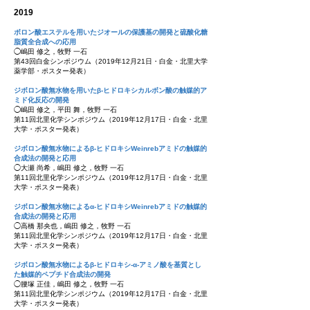
2019
ボロン酸エステルを用いたジオールの保護基の開発と硫酸化糖
脂質全合成への応用
◯嶋田 修之，牧野 一石
第43回白金シンポジウム（2019年12月21日・白金・北里大学
薬学部・ポスター発表）
ジボロン酸無水物を用いたβ-ヒドロキシカルボン酸の触媒的ア
ミド化反応の開発
◯嶋田 修之，平田 舞，牧野 一石
第11回北里化学シンポジウム（2019年12月17日・白金・北里
大学・ポスター発表）
ジボロン酸無水物によるβ-ヒドロキシWeinrebアミドの触媒的
合成法の開発と応用
◯大瀬 尚希，嶋田 修之，牧野 一石
第11回北里化学シンポジウム（2019年12月17日・白金・北里
大学・ポスター発表）
ジボロン酸無水物によるα-ヒドロキシWeinrebアミドの触媒的
合成法の開発と応用
◯高橋 那央也，嶋田 修之，牧野 一石
第11回北里化学シンポジウム（2019年12月17日・白金・北里
大学・ポスター発表）
ジボロン酸無水物によるβ-ヒドロキシ-α-アミノ酸を基質とし
た触媒的ペプチド合成法の開発
◯腰塚 正佳，嶋田 修之，牧野 一石
第11回北里化学シンポジウム（2019年12月17日・白金・北里
大学・ポスター発表）