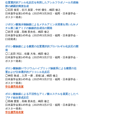
位置選択的アシル化反応を利用したアシルフラボノール天然物
群の網羅的簡便合成
◯石田 俊宏，谷川 真梨，中村 優生，嶋田 修之
日本薬
学会
第145年会
（2025
年3
月28
日・福岡
・日本薬学会
・
ポスター
発表）
ジボロン酸無水物触媒によるメチルアミン水溶液を用いた
N
-メ
チル第二級アミドの触媒的合成法の開発
◯岩澤 太陽，高橋 那央也，嶋田 修之
日本薬
学会
第145年会
（2025
年3
月28
日・福岡
・日本薬学会
・
口頭
発表）
ボロン酸触媒による糖質の位置選択的プロパルギル化反応の開
発
◯二反田 河以，佐藤 大地，嶋田 修之
日本薬
学会
第145年会
（2025
年3
月27
日・福岡
・日本薬学会
・
ポスター
発表）
ボロン酸触媒/パラジウムハイブリッド触媒系による糖質の位
置および立体選択的グリコシル化反応
◯神田 敦成，入澤 一磨，若槻 誠，嶋田 修之
日本薬
学会
第145年会
（2025
年3
月27
日・福岡
・日本薬学会
・
ポスター
発表）
学生優秀発表賞
ボロン酸触媒による不活性なアミノ酸エステルを基質としたペ
プチド結合形成反応
◯髙橋 愛梨，高橋 那央也，嶋田 修之
日本薬学会
第145年会
（2025
年3
月27
日・福岡
・日本薬学会・
ポスター発表）
学生優秀発表賞