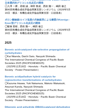
立体選択的グリコシル化反応の開発
◯入澤 一磨，若槻 誠，神田 敦成，西依 隆一，嶋田 修之
第90回有機合成化学協会関東支部シンポジウム
（2026
年5
月
16
日・横浜
・有機合成化学協会関東支部
・口頭
発表）
ボロン酸触媒/ルイス塩基の共触媒系による糖質のKoenigs–
Knorr型グリコシル化反応の開発
◯飯塚 悠桜，西依 隆一，嶋田 修之
第90回有機合成化学協会関東支部シンポジウム
（2026
年5
月
16
日・横浜
・有機合成化学協会関東支部
・口頭
発表）
2025
Boronic acid-catalyzed site-selective propargylation of
carbohydrates
◯Kai Nitanda, Daichi Sato, Naoyuki Shimada
The International Chemical Congress of Pacific Basin
Societies 2025 (PACIFICHEM2025)
（2025
年12
月18
日・Honolulu
・Pacific Basin Chemical
Society
・Poster Presentation
）
Boronic acid/palladium hybrid catalysis for
regioselective transformations of carbohydrates
◯Kazuma Irisawa, Yuki Nakamura, Makoto Wakatsuki,
Atsunari Kanda, Naoyuki Shimada
The International Chemical Congress of Pacific Basin
Societies 2025 (PACIFICHEM2025)
（2025
年12
月18
日・Honolulu
・Pacific Basin Chemical
Society
・Poster Presentation
）
Diboronic acid anhydride (DBAA)-catalyzed dehydrative