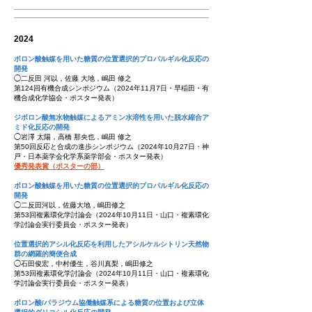
202
4
ボロン酸触媒を用いた糖質の位置選択的プロパルギル化反応の
開発
◯二反田 河以，佐藤 大地
，嶋田 修之
第124回有機合成シンポジウム（2024年11月7日・早稲田・有
機合成化学協会・ポスター発表）
ジボロン酸無水物触媒によるアミン水溶性を用いた脱水縮合ア
ミド化反応の開発
◯岩澤 太陽，高橋 那央也，嶋田 修之
第50回反応と合成の進歩シンポジウム（2024年10月27日・神
戸・日本薬学会化学系薬学部会・ポスター発表）
優秀発表賞（ポスターの部）
ボロン酸触媒を用いた糖質の位置選択的プロパルギル化反応の
開発
◯二反田河以，佐藤大地，嶋田修之
第53回複素環化学討論会（2024年10月11日・山口・複素環化
学討論会実行委員会・ポスター発表）
位置選択的アシル化反応を利用したアシルケルシトリン天然物
群の網羅的簡便合成
◯石田俊宏，中村優生，谷川真梨，嶋田修之
第53回複素環化学討論会（2024年10月11日・山口・複素環化
学討論会実行委員会・ポスター発表）
ボロン酸/パラジウム協働触媒系による糖質の位置および立体