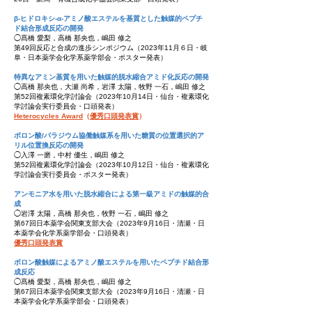
β-ヒドロキシ-α-アミノ酸エステルを基質とした触媒的ペプチ
ド結合形成反応の開発
◯髙橋 愛梨，高橋 那央也，嶋田 修之
第49回反応と合成の進歩シンポジウム（2023年11月６日・岐
阜・日本薬学会化学系薬学部会・ポスター発表）
特異なアミン基質を用いた触媒的脱水縮合アミド化反応の開発
◯高橋 那央也，大瀬 尚希，岩澤 太陽，牧野 一石，嶋田 修之
第52回複素環化学討論会（2023年10月14日・仙台・複素環化
学討論会実行委員会・口頭発表）
Heterocycles Award
（
優秀口頭発表賞
）
ボロン酸/パラジウム協働触媒系を用いた糖質の位置選択的ア
リル位置換反応の開発
◯入澤 一磨，中村 優生，嶋田 修之
第52回複素環化学討論会（2023年10月12日・仙台・複素環化
学討論会実行委員会・ポスター発表）
アンモニア水を用いた脱水縮合による第一級アミドの触媒的合
成
◯岩澤 太陽，高橋 那央也，牧野 一石，嶋田 修之
第67回日本薬学会関東支部大会（2023年9月16日・清瀬・日
本薬学会化学系薬学部会・口頭発表）
優秀口頭発表賞
ボロン酸触媒によるアミノ酸エステルを用いたペプチド結合形
成反応
◯髙橋 愛梨，高橋 那央也，嶋田 修之
第67回日本薬学会関東支部大会（2023年9月16日・清瀬・日
本薬学会化学系薬学部会・口頭発表）