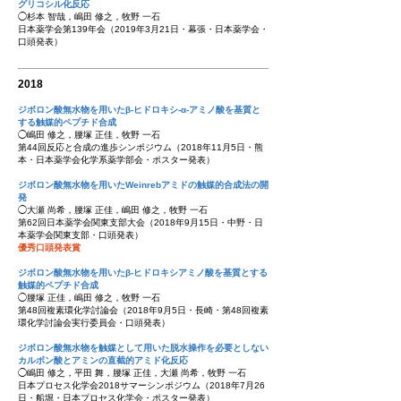
グリコシル化反応
◯杉本 智哉，嶋田 修之，牧野 一石
日本薬学会第139年会（2019年3月21日・幕張・日本薬学会・
口頭発表）
2018
ジボロン酸無水物を用いたβ-ヒドロキシ-α-アミノ酸を基質と
する触媒的ペプチド合成
◯嶋田 修之，腰塚 正佳，牧野 一石
第44回反応と合成の進歩シンポジウム（2018年11月5日・熊
本・日本薬学会化学系薬学部会・ポスター発表）
ジボロン酸無水物を用いたWeinrebアミドの触媒的合成法の開
発
◯大瀬 尚希，腰塚 正佳，嶋田 修之，牧野 一石
第62回日本薬学会関東支部大会（2018年9月15日・中野・日
本薬学会関東支部・口頭発表）
優秀口頭発表賞
ジボロン酸無水物を用いたβ-ヒドロキシアミノ酸を基質とする
触媒的ペプチド合成
◯腰塚 正佳，嶋田 修之，牧野 一石
第48回複素環化学討論会（2018年9月5日・長崎・第48回複素
環化学討論会実行委員会・口頭発表）
ジボロン酸無水物を触媒として用いた脱水操作を必要としない
カルボン酸とアミンの直截的アミド化反応
◯嶋田 修之，平田 舞，腰塚 正佳，大瀬 尚希，牧野 一石
日本プロセス化学会2018サマーシンポジウム（2018年7月26
日・船堀・日本プロセス化学会・ポスター発表）