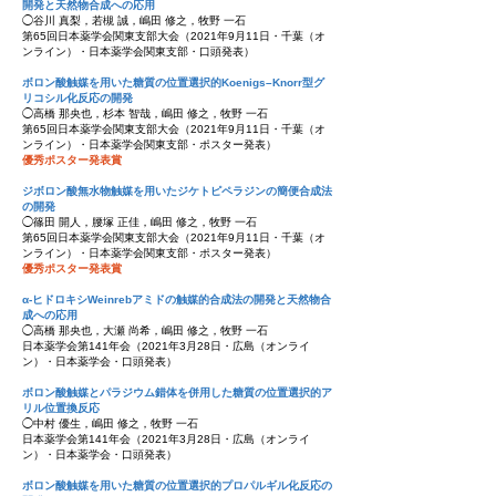
開発と天然物合成への応用
◯谷川 真梨，若槻 誠，嶋田 修之，牧野 一石
第65回日本薬学会関東支部大会（2021年9月11日・千葉（オ
ンライン）・日本薬学会関東支部・口頭発表）
ボロン酸触媒を用いた糖質の位置選択的Koenigs–Knorr型グ
リコシル化反応の開発
◯高橋 那央也，杉本 智哉，嶋田 修之，牧野 一石
第65回日本薬学会関東支部大会（2021年9月11日・千葉（オ
ンライン）・日本薬学会関東支部・ポスター発表）
優秀ポスター発表賞
ジボロン酸無水物触媒を用いたジケトピペラジンの簡便合成法
の開発
◯篠田 開人，腰塚 正佳，嶋田 修之，牧野 一石
第65回日本薬学会関東支部大会（2021年9月11日・千葉（オ
ンライン）・日本薬学会関東支部・ポスター発表）
優秀ポスター発表賞
α-ヒドロキシWeinrebアミドの触媒的合成法の開発と天然物合
成への応用
◯高橋 那央也，大瀬 尚希，嶋田 修之，牧野 一石
日本薬学会第141年会（2021年3月28日・広島（オンライ
ン）・日本薬学会・口頭発表）
ボロン酸触媒とパラジウム錯体を併用した糖質の位置選択的ア
リル位置換反応
◯中村 優生，嶋田 修之，牧野 一石
日本薬学会第141年会（2021年3月28日・広島（オンライ
ン）・日本薬学会・口頭発表）
ボロン酸触媒を用いた糖質の位置選択的プロパルギル化反応の