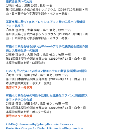
脂質全合成への応用
◯嶋田 修之，浦田 沙梨，牧野 一石
第45回反応と合成の進歩シンポジウム（2019年10月28日・岡
山・日本薬学会化学系薬学部会・ポスター発表）
基質支配に基づくβ-ヒドロキシ-α-アミノ酸の二核ホウ素触媒
アミド化反応
◯高橋 那央也，大瀬 尚希，嶋田 修之，牧野 一石
第45回反応と合成の進歩シンポジウム（2019年10月28日・岡
山・日本薬学会化学系薬学部会・ポスター発表）
有機ホウ素化合物を用いたWeinrebアミドの触媒的合成法の開
発と天然物合成への応用
◯高橋 那央也，大瀬 尚希，嶋田 修之，牧野 一石
第63回日本薬学会関東支部大会（2019年9月14日・白金・日
本薬学会関東支部・口頭発表）
TBAFを用いた
o
-FXylボロン酸エステルの新規脱保護法の開発
◯野島 信哉，浦田 沙梨，嶋田 修之，牧野 一石
第63回日本薬学会関東支部大会（2019年9月14日・白金・日
本薬学会関東支部・ポスター発表）
優秀ポスター発表賞
有機ホウ素化合物の特性を活用した硫酸化スフィンゴ糖脂質ス
ルファチドの全合成
◯坂井 遥菜，浦田 沙梨，嶋田 修之，牧野 一石
第63回日本薬学会関東支部大会（2019年9月14日・白金・日
本薬学会関東支部・ポスター発表）
優秀ポスター発表賞
2,6-Bis(trifluoromethyl)phenylboronic Esters as
Protective Groups for Diols: A Protection/Deprotection