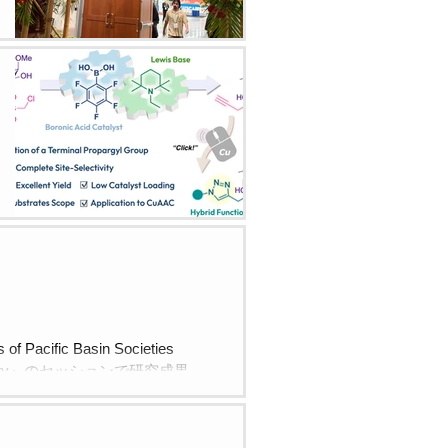
cific Basin Societies
mistry』のセッションで研究成果
学会です。 １２月１８日（火）
ations of carbohydrates ◯
resentation No. 351] Boronic