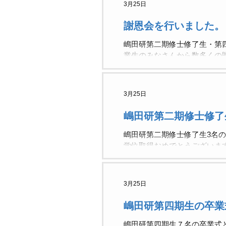
3月25日
謝恩会を行いました。
嶋田研第二期修士修了生・第
業生のみなさんから数多くの
に飾らせていただきます。ど
りますが，研究室で培った経
念しています。
3月25日
嶋田研第二期修士修了
嶋田研第二期修士修了生3名
学位取得おめでとうございま
3月25日
嶋田研第四期生の卒業
嶋田研第四期生７名の卒業式