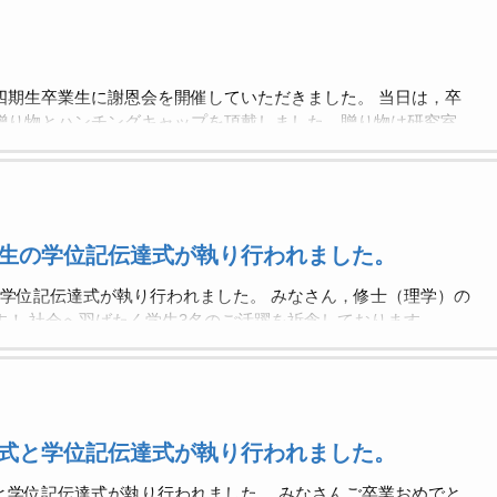
四期生卒業生に謝恩会を開催していただきました。 当日は，卒
贈り物とハンチングキャップを頂戴しました。贈り物は研究室
うもありがとうございました。 みなさんそれぞれの進路は異な
験を活かしてもらえれば幸いです。みなさんの活躍と発展を祈
生の学位記伝達式が執り行われました。
の学位記伝達式が執り行われました。 みなさん，修士（理学）の
す！ 社会へ羽ばたく学生3名のご活躍を祈念しております。
式と学位記伝達式が執り行われました。
と学位記伝達式が執り行われました。 みなさんご卒業おめでと