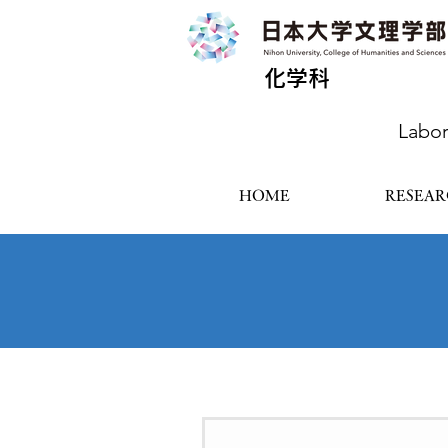
化学科
Labor
HOME
RESEA