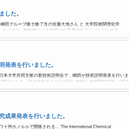
ました。
んの『ボロン酸触媒による糖質の位置選択的プロパルギル化反
の論文に関して プレスリリース を行いました。 日本大学文
プレスリリース情報 2025.12.24 「糖質に特定機能を簡便に
容易なボロン酸を触媒に利用 次世代医薬品創製に道〜」
 2025.12.24 【日本大学】糖質に特定機能を簡便に付与する新技術
触媒に利用 次世代医薬品創製に道〜 河北新報 ONLINE
明発表を行いました。
学】糖質に特定機能を簡便に付与する新技術を開発〜入手容易なボロン
道〜 ZDNET Japan プレスリリース 2025.12.24 【日本
と日本大学共同主催の新技術説明会で，嶋田が技術説明発表を行いま
に付与する新技術を開発〜入手容易なボロン酸を触媒に利用 次
期待される，脱水縮合アミド化反応に有効な 触媒開発技術 に関す
産官学連携知財センター( NUBIC )，もしくは嶋田まで，お気軽に
75-8139 E-mail：nubic@nihon-u.ac.jp 日本大学文理学部
u.ac.jp
究成果発表を行いました。
州ホノルルで開催される， The International Chemical