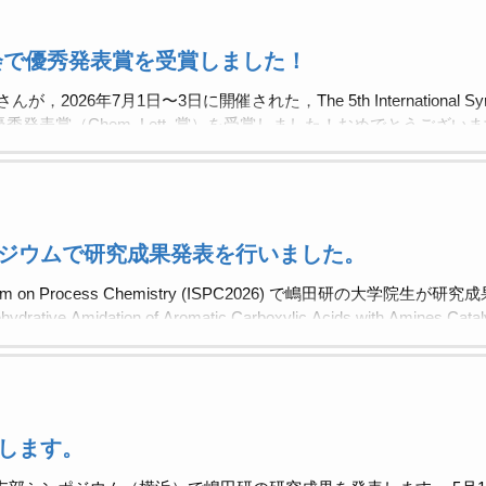
会で優秀発表賞を受賞しました！
26年7月1日〜3日に開催された，The 5th International Sympos
で学生優秀発表賞（Chem. Lett. 賞）を受賞しました！おめでとうございます！ The 
stry Student Presentation Award (ISPC2026 Chem. Lett. Award
lic Acids with Amines Catalyzed by Carbazole-Based Diboronic Acid
mistry, Nihon University） 授賞式は，12月に開催されるJSPC 2026 Wi
ジウムで研究成果発表を行いました。
Symposium on Process Chemistry (ISPC2026) で嶋田研の大学
ve Amidation of Aromatic Carboxylic Acids with Amines Catal
a Fujii, Ota Koyama, Xiaodong Liu, Ryuichi Nishiyori, Naoyuki Shim
します。