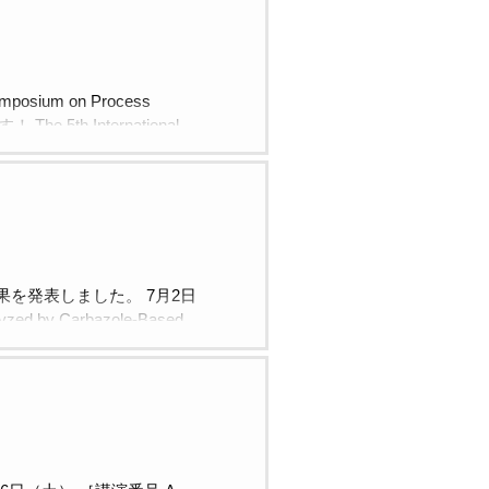
ium on Process
5th International
） 演題番号1P-76S: Dehydrative
 Anhydride Yuta
nter Symposiumで執り行わ
院生が研究成果を発表しました。 7月2日
yzed by Carbazole-Based
ada