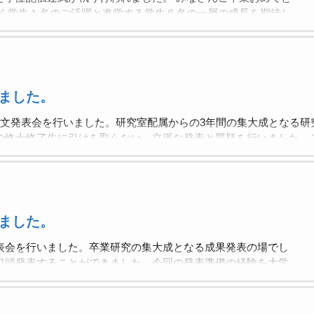
たく学生１名のご活躍と進学する学生６名の一層の成長を期待し
ました。
論文発表会を行いました。研究室配属からの3年間の集大成となる研
の修士修了生に引けを取らない，立派な発表と質疑を行いました。
ました。
表会を行いました。卒業研究の集大成となる成果発表の場でし
口頭発表することができました。今回の発表準備の経験を大学
んのこと，就職する学生にも活かしてもらいたいと思います。
準備を進めていきましょう。