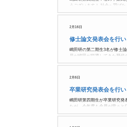
うございます！ 社会へ羽ば
ています。
2月16日
修士論文発表会を行い
嶋田研の第二期生3名が修士
員が嶋田が指導してきた歴代
た。
2月6日
卒業研究発表会を行い
嶋田研第四期生が卒業研究発
たが，今年度も全員が堂々と
院に進学する学生にはもちろ
これから卒論提出に向けて，