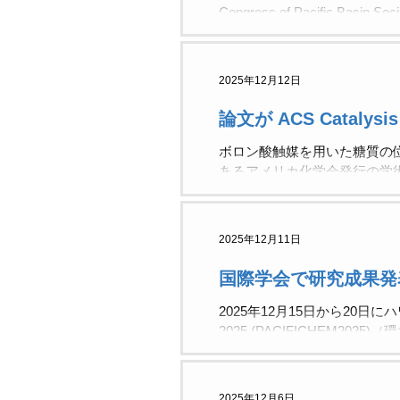
Congress of Pacific Bas
において，嶋田研が『Organi
PACIFICHEMは，5年毎
課程2年の二反田河以さんと
2025年12月12日
ワイ大学化学科も訪問しまし
大きさは，二反田くんとの比
論文が ACS Catal
得し，現在Tius研で博士研究
でラナイパーティーも開催して
ボロン酸触媒を用いた糖質の
精力的に研究活動をされており
あるアメリカ化学会発行の学術論文誌
公開されました）。 ACS Cata
Catalysis for Diol Activation u
Carbohydrates Daichi Sato, Kai
2025年12月11日
https://doi.org/10.1
攻修士２年の二反田河以さん
国際学会で研究成果発
ス塩基共存下，プロパルギル
用いることにより，糖質ヒ
2025年12月15日から20日にハワイ州ホノ
2025 (PACIFICHEM20
の発表を行います。 PACI
［Poster Presentation No. 305] 
Kazuma Irisawa , Yuki Nakamu
2025年12月6日