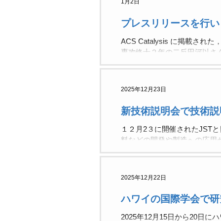
1月2日
プレスリリースを行い
ACS Catalysis に掲載された，嶋田グループ修士修了生の佐藤大地さん と 大学院相関理化学
専攻修士２年の二反田河以さ
応とクリック反応への応用』
理学部ホームページ『研究活動』
付与する新技術を開発〜入手
2025年12月23日
researchmap『研究成果』
を開発〜入手容易なボロン酸を
新技術説明会で技術説
2025.12.24 【日本大
酸を触媒に利用 次世代医薬品創製に
１２月2３に開催されたJST
大学】糖質に特定機能を簡便
料などの開発や製造への応用が
世代医薬品創製に道〜
もたれた方は，下記 日本大学
学連携知財センター TEL：03-52
mail：shimada.naoyuki@nihon-
2025年12月22日
ハワイの国際学会で研
2025年12月15日から20日にハワイ