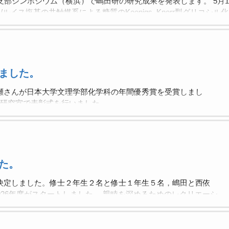
支部シンポジウム（横浜）で嶋田研の研究成果を発表します。 5月16
/ルイス塩基の共触媒系による糖質のKoenigs–Knorr型グリコシ
A-25（口頭発表）] ボロン酸触媒/パラジウム錯体共触媒系による
，若槻 誠，神田 敦成，西依 隆一，嶋田 修之
ました。
瀬さんが日本大学文理学部化学科の年間優秀賞を受賞しまし
 研究室で表彰式を行いました。
た。
決定しました。修士２年生２名と修士１年生５名，嶋田と西依
026年度がスタートしました。 親睦を深めるためのレクリエーシ