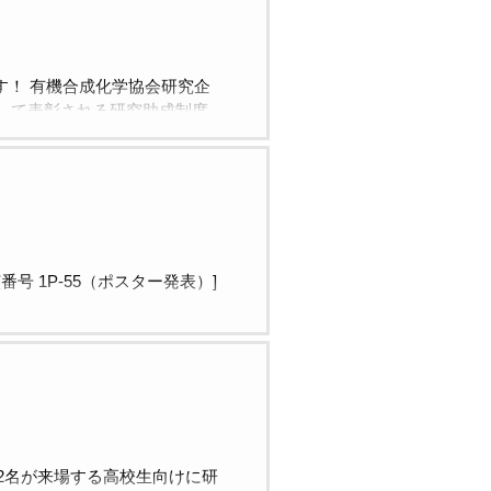
す！ 有機合成化学協会研究企
して表彰される研究助成制度
西依先生の益々のご発展を楽し
性ボロン酸触媒の創製を基盤とし
号 1P-55（ポスター発表）]
生2名が来場する高校生向けに研