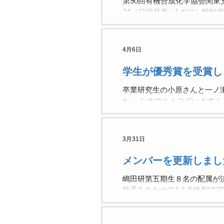
第90回有機合成化学協会関東
24（口頭発表）] ボロン酸触媒
隆一，嶋田 修之 ［講演番号 
シル化反応の開発 ◯入澤 一磨
4月6日
学生が優秀賞を受賞し
卒業研究生の小原さんと一ノ
た。 おめでとうございます！
3月31日
メンバーを更新しまし
嶋田研第五期生８名の配属が
助手をあわせて1７名体制で2
ョンを開催しました。