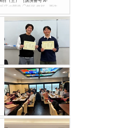
日（土） ［講演番号 A-
ル化反応の開発 ◯飯塚 悠桜，西依
糖質の位置及び立体選択的グリコ