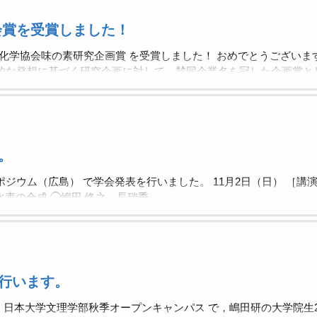
会賞を受賞しました！
合成化学協会味の素研究企画賞 を受賞しました！ おめでとうございま
創的な発想に基づく研究企画に対して，賛同企業名を冠した企画賞と
が，その後優秀な有機合成化学者と活躍している栄誉ある賞です。 
有機合成化学協会味の素研究企画賞 『カルコゲン含有キラル二官能
た触媒的脱水縮合不斉アミド化反応の開発』 西依 隆一 （日本大学文理学部）
。
ジウム（広島） で学会発表を行いました。 11月2日（日） ［講演番
素の合成 ◯嶋田 修之，長瑞季
行います。
， 日本大学文理学部秋季オープンキャンパス で，嶋田研の大学院