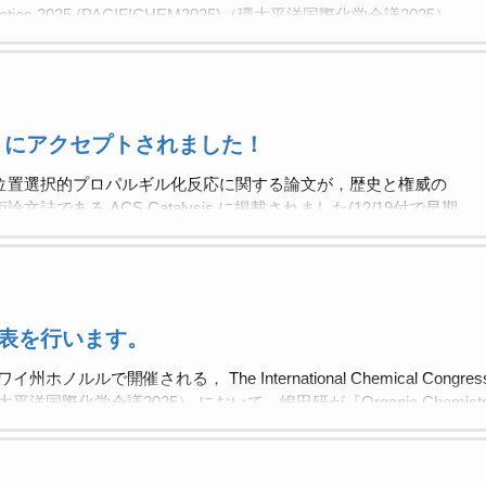
in Societies 2025 (PACIFICHEM2025)（環太平洋国際化学会議2025）
c Chemistry』のセッションで研究成果の発表を行いました。
にホノルルで開催される，最大規模の化学系国際学会です。 博士前期
入澤先生，嶋田が研究発表を行いました。 嶋田が留学していたハ
た（キャンパス内のストックルームにあるアセトンの溶媒缶の
較でお分かりになるかと思います）。 嶋田グループで学位を取
ysis にアクセプトされました！
員をしている高橋 那央也博士のお計らいで，Tius研のあるフロア
いただきました。 嶋田の恩師である，Tius先生は現在もなお
位置選択的プロパルギル化反応に関する論文が，歴史と権威の
ます。 １２月１８日（火） ［Pos
である ACS Catalysis に掲載されました(12/19付で早期
lysis は，触媒開発分野のトップジャーナルです。 Boronic Acid
nder Lewis Base Promotion: Site-Selective Propargylation of
 Nitanda, Ryuichi Nishiyori, Naoyuki Shimada *
021/acscatal.5c07548 嶋田研修了生の佐藤大地修士，大学院相関理化学専
が実験者として主たる貢献をした研究成果です。 適切なルイ
表を行います。
モノクラートを求電子剤，電子不足芳香族ボロン酸を触媒して
ルルで開催される， The International Chemical Congress of Pa
25)（環太平洋国際化学会議2025） において，嶋田研が『Organic Che
FICHEMは，5年毎にホノルルで開催される，最大規模の化学系国際
Boronic acid/palladium hybrid catalysis for regioselective transform
ra, Makoto Wakatsuki, Atsunari, Kanda, Naoyuki Shimada ［Poster P