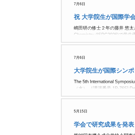
7月6日
祝 大学院生が国際学
嶋田研の修士２年の藤井 悠太さんが，20
Chemistry (ISPC2026)
Symposium on Process Chemi
Amidation of Aromatic Carboxy
Fujii（Department of Che
7月6日
大学院生が国際シンポ
The 5th International 
（水） ［講演番号 1P-76S] Dehydrati
Diboronic Acid Anhydride ◯Yut
5月15日
学会で研究成果を発表