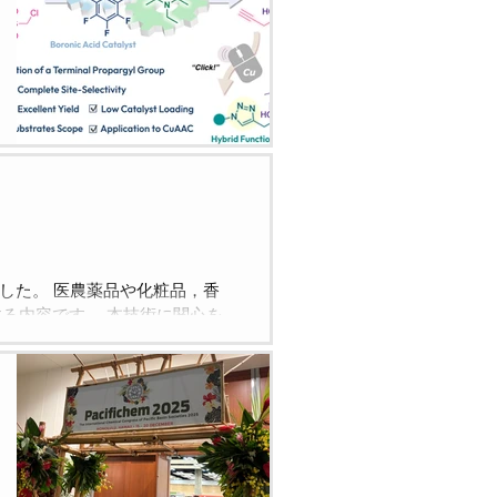
した。 医農薬品や化粧品，香
る内容です。 本技術に関心を
ご連絡ください。 日本大学産官
化学科分子変換化学研究室 嶋田修之 E-